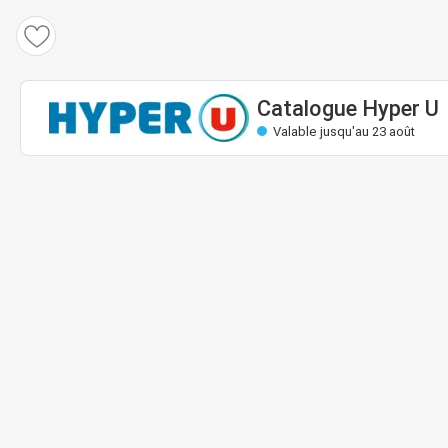
Catalogue Hyper U
Valable: 11 août au 23 août
Bientôt valable
Catalogue Hyper U
Valable jusqu'au 23 août