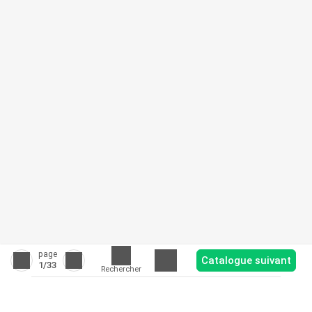
page
Catalogue suivant
1
/33
Rechercher