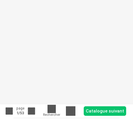
page
Catalogue suivant
1
/53
Rechercher