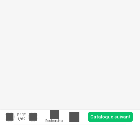
page
Catalogue suivant
1
/62
Rechercher