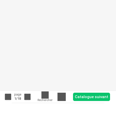
page
Catalogue suivant
1
/18
Rechercher