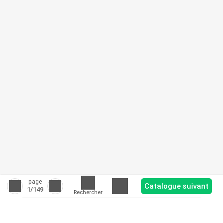
page
Catalogue suivant
1
/149
Rechercher