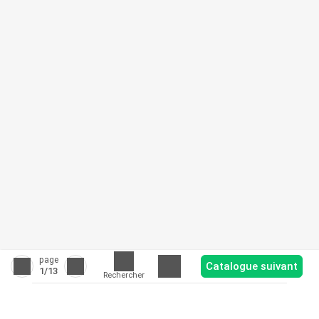
page
Catalogue suivant
1
/13
Rechercher