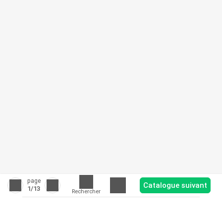
page
Catalogue suivant
1
/13
Rechercher