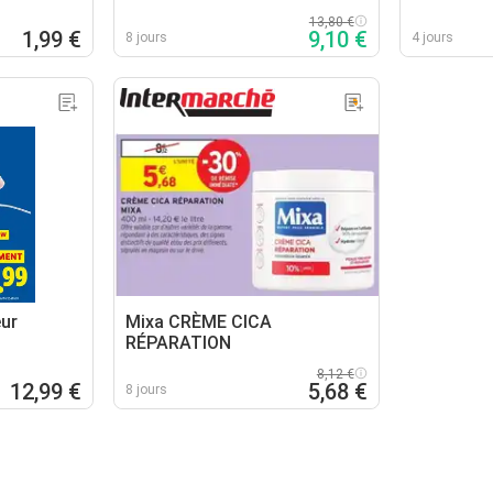
13,80 €
1,99 €
9,10 €
8 jours
4 jours
ur
Mixa CRÈME CICA
RÉPARATION
8,12 €
12,99 €
5,68 €
8 jours