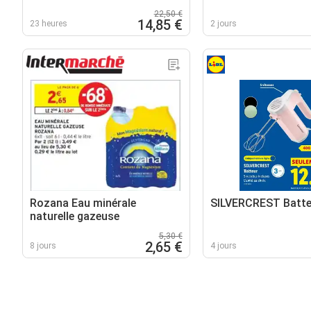
22,50 €
14,85 €
23 heures
2 jours
Rozana Eau minérale
SILVERCREST Batte
naturelle gazeuse
5,30 €
2,65 €
8 jours
4 jours