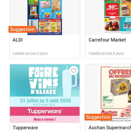
Suggestion
ALDI
Carrefour Market
Valable encore 2 jours
Valable encore 8 jours
Suggestion
Tupperware
Auchan Supermarc