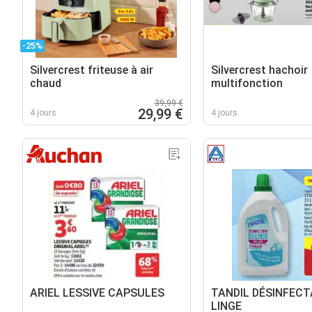
-25%
Silvercrest friteuse à air
Silvercrest hachoir
chaud
multifonction
39,99 €
29,99 €
4 jours
4 jours
ARIEL LESSIVE CAPSULES
TANDIL DÉSINFEC
LINGE