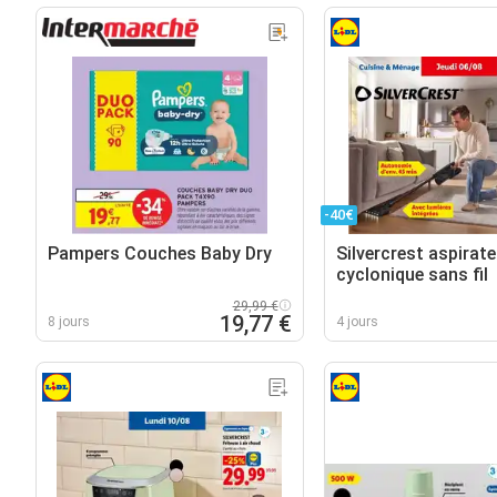
-40€
Pampers Couches Baby Dry
Silvercrest aspirate
cyclonique sans fil
29,99 €
19,77 €
8 jours
4 jours