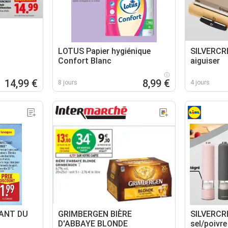
LOTUS Papier hygiénique
SILVERCRE
Confort Blanc
aiguiser
14,99 €
8,99 €
8 jours
4 jours
TANT DU
GRIMBERGEN BIÈRE
SILVERCR
D'ABBAYE BLONDE
sel/poivre