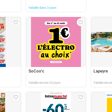
Valable dans 3 jours
SoCoo'c
Lapeyre
Valable encore 23 jours
Valable encor