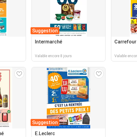
Suggestion
Intermarché
Carrefour
Valable encore 8 jours
Valable encor
Suggestion
hé
E.Leclerc