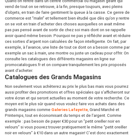
Quand on rentre dans un centre commercial ou magasin géant qui
vend de tout on se retrouve, à la fin, presque toujours, avec pleins
d’objets, en train de faire gentiment la queue à la caisse. Ce genre de
commerce est ‘’malin’’ et tellement bien étudié que dès qu’on y rentre
on se voit en train d’acheter des choses auxquelles on avait même
pas pas pensé avant de sortir de chez soi mais dont on se rappelle
avoir quand même besoin. Pourquoi ne pas y réfléchir avant et réduire
ces sorties d’argent non calculées de façon intelligente. On fait, par
exemple, à l’avance, une liste de tout ce dont on a besoin comme par
exemple un sac à main, une montre ou juste un cadeau pour offrir. On
consulte les catalogues des différents magasins en ligne sur
promocatalogues.fr et on compare tranquilement les prix proposés
avant d’acheter.
Catalogues des Grands Magasins
Non seulement vous achèterez au prix le plus bas mais vous pourrez
aussi profiter des promotions et offres spéciales qui s’afficheront sur
votre écran et qui seront actuelles au moment de votre recherche. Ce
moyen est le plus sûr quand vous voulez faire vos achats dans des
grands magasins comme
Galeries Lafayette
, Grand Marché et
Printemps, tout en économisant du temps et de l’argent. Comme
exemple : pas besoin de payer €30 pour un ‘’petit oreiller noir en
velours’’ si vous pouvez trouver pratiquement le même ‘’petit oreiller
noir en velours’’ à €10 dans un autre magasin! C’est donc exactement