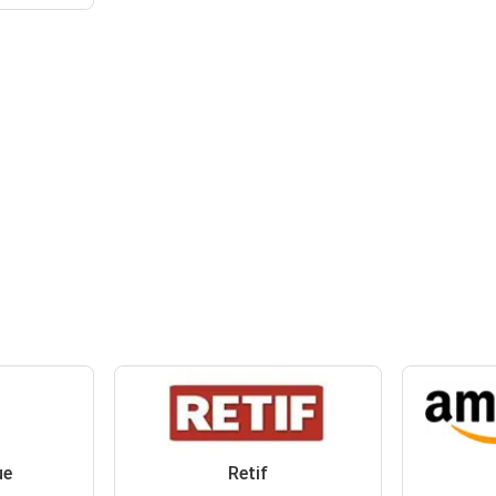
ue
Retif