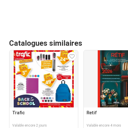
Catalogues similaires
Trafic
Retif
Valable encore 2 jours
Valable encore 4 mois