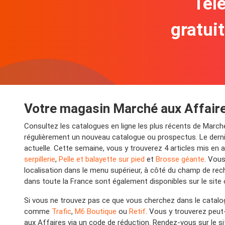
Télé
gratui
Votre magasin Marché aux Affair
Consultez les catalogues en ligne les plus récents de March
régulièrement un nouveau catalogue ou prospectus. Le dernie
actuelle. Cette semaine, vous y trouverez 4 articles mis en 
serpillerie
,
Pelle et balayette sur pied
et
Brosse géante
. Vous
localisation dans le menu supérieur, à côté du champ de re
dans toute la France sont également disponibles sur le site of
Si vous ne trouvez pas ce que vous cherchez dans le catalo
comme
Trafic
,
M6 Boutique
ou
Retif
. Vous y trouverez peut
aux Affaires via un code de réduction. Rendez-vous sur le s