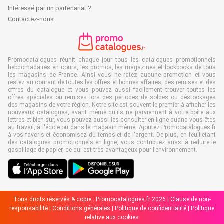
Intéressé par un partenariat ?
Contactez-nous
Promocatalogues réunit chaque jour tous les catalogues promotionnels
hebdomadaires en cours, les promos, les magazines et lookbooks de tous
les magasins de France. Ainsi vous ne ratez aucune promotion et vous
restez au courant de toutes les offres et bonnes affaires, des remises et des
offres du catalogue et vous pouvez aussi facilement trouver toutes les
offres spéciales ou remises lors des périodes de soldes ou déstockages
des magasins de votre région. Notre site est souvent le premier à afficher les
nouveaux catalogues, avant même qu'ils ne parviennent à votre boîte aux
lettres et bien sûr, vous pouvez aussi les consulter en ligne quand vous êtes
au travail, à l'école ou dans le magasin même. Ajoutez Promocatalogues.fr
à vos favoris et économisez du temps et de l'argent. De plus, en feuilletant
des catalogues promotionnels en ligne, vous contribuez aussi à réduire le
gaspillage de papier, ce qui est très avantageux pour l’environnement.
Tous droits réservés & copie : Promocatalogues.fr 2026 |
Clause de non-
responsabilité
|
Conditions générales
|
Politique de confidentialité
|
Politique
relative aux cookies