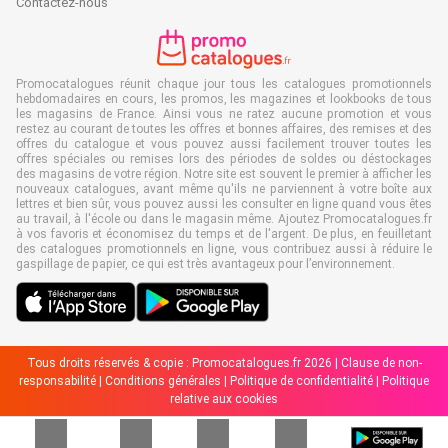
Contactez-nous
Promocatalogues réunit chaque jour tous les catalogues promotionnels
hebdomadaires en cours, les promos, les magazines et lookbooks de tous
les magasins de France. Ainsi vous ne ratez aucune promotion et vous
restez au courant de toutes les offres et bonnes affaires, des remises et des
offres du catalogue et vous pouvez aussi facilement trouver toutes les
offres spéciales ou remises lors des périodes de soldes ou déstockages
des magasins de votre région. Notre site est souvent le premier à afficher les
nouveaux catalogues, avant même qu'ils ne parviennent à votre boîte aux
lettres et bien sûr, vous pouvez aussi les consulter en ligne quand vous êtes
au travail, à l'école ou dans le magasin même. Ajoutez Promocatalogues.fr
à vos favoris et économisez du temps et de l'argent. De plus, en feuilletant
des catalogues promotionnels en ligne, vous contribuez aussi à réduire le
gaspillage de papier, ce qui est très avantageux pour l’environnement.
Tous droits réservés & copie : Promocatalogues.fr 2026 |
Clause de non-
responsabilité
|
Conditions générales
|
Politique de confidentialité
|
Politique
relative aux cookies