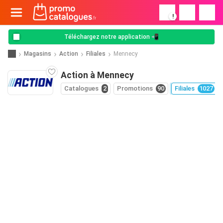
!
Téléchargez notre application 📲
Magasins
Action
Filiales
Mennecy
Action à Mennecy
Catalogues
2
Promotions
90
Filiales
1027