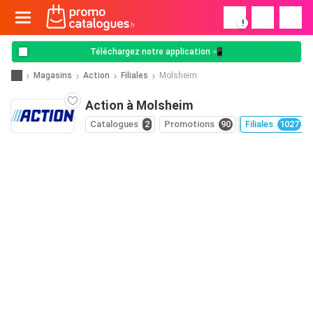
!
Téléchargez notre application 📲
Magasins
Action
Filiales
Molsheim
Action à Molsheim
Catalogues
2
Promotions
90
Filiales
1027