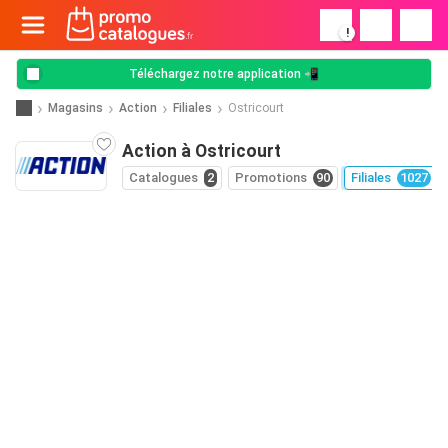
!
Téléchargez notre application 📲
Magasins
Action
Filiales
Ostricourt
Action à Ostricourt
Catalogues
2
Promotions
90
Filiales
1027