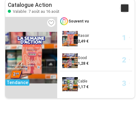
Catalogue Action
Valable: 7 août au 16 août
Souvent vu
Rasoir
2,49 €
Good
1,28 €
Cable
Tendance
1,17 €