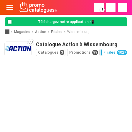
!
Téléchargez notre application 📲
Magasins
Action
Filiales
Wissembourg
Catalogue Action à Wissembourg
Catalogues
3
Promotions
99
Filiales
1027