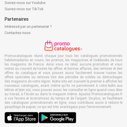
Suivez-nous sur Youtube
Suivez-nous sur TikTok
Partenaires
Intéressé par un partenariat ?
Contactez-nous
Promocatalogues réunit chaque jour tous les catalogues promotionnels
hebdomadaires en cours, les promos, les magazines et lookbooks de tous
les magasins de France. Ainsi vous ne ratez aucune promotion et vous
restez au courant de toutes les offres et bonnes affaires, des remises et des
offres du catalogue et vous pouvez aussi facilement trouver toutes les
offres spéciales ou remises lors des périodes de soldes ou déstockages
des magasins de votre région. Notre site est souvent le premier à afficher les
nouveaux catalogues, avant même qu'ils ne parviennent à votre boîte aux
lettres et bien sûr, vous pouvez aussi les consulter en ligne quand vous êtes
au travail, à l'école ou dans le magasin même. Ajoutez Promocatalogues.fr
à vos favoris et économisez du temps et de l'argent. De plus, en feuilletant
des catalogues promotionnels en ligne, vous contribuez aussi à réduire le
gaspillage de papier, ce qui est très avantageux pour l’environnement.