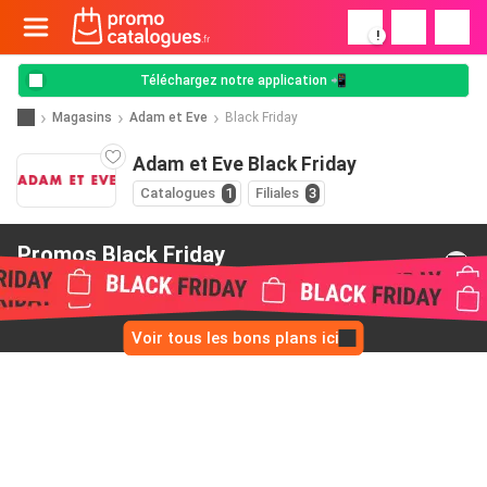
!
Téléchargez notre application 📲
Magasins
Adam et Eve
Black Friday
Adam et Eve Black Friday
Catalogues
1
Filiales
3
Promos Black Friday
de Adam et Eve
Voir tous les bons plans ici