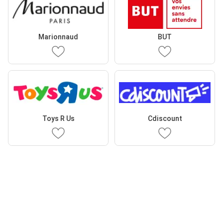
Marionnaud
BUT
Toys R Us
Cdiscount