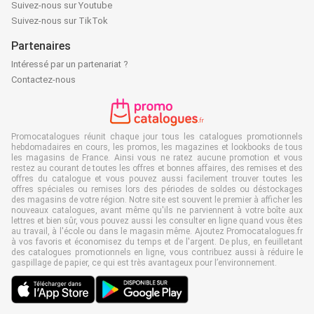
Suivez-nous sur Youtube
Suivez-nous sur TikTok
Partenaires
Intéressé par un partenariat ?
Contactez-nous
Promocatalogues réunit chaque jour tous les catalogues promotionnels
hebdomadaires en cours, les promos, les magazines et lookbooks de tous
les magasins de France. Ainsi vous ne ratez aucune promotion et vous
restez au courant de toutes les offres et bonnes affaires, des remises et des
offres du catalogue et vous pouvez aussi facilement trouver toutes les
offres spéciales ou remises lors des périodes de soldes ou déstockages
des magasins de votre région. Notre site est souvent le premier à afficher les
nouveaux catalogues, avant même qu'ils ne parviennent à votre boîte aux
lettres et bien sûr, vous pouvez aussi les consulter en ligne quand vous êtes
au travail, à l'école ou dans le magasin même. Ajoutez Promocatalogues.fr
à vos favoris et économisez du temps et de l'argent. De plus, en feuilletant
des catalogues promotionnels en ligne, vous contribuez aussi à réduire le
gaspillage de papier, ce qui est très avantageux pour l’environnement.