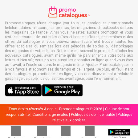
Promocatalogues réunit chaque jour tous les catalogues promotionnels
hebdomadaires en cours, les promos, les magazines et lookbooks de tous
les magasins de France. Ainsi vous ne ratez aucune promotion et vous
restez au courant de toutes les offres et bonnes affaires, des remises et des
offres du catalogue et vous pouvez aussi facilement trouver toutes les
offres spéciales ou remises lors des périodes de soldes ou déstockages
des magasins de votre région. Notre site est souvent le premier à afficher les
nouveaux catalogues, avant même qu'ils ne parviennent à votre boîte aux
lettres et bien sûr, vous pouvez aussi les consulter en ligne quand vous êtes
au travail, à l'école ou dans le magasin même. Ajoutez Promocatalogues.fr
à vos favoris et économisez du temps et de l'argent. De plus, en feuilletant
des catalogues promotionnels en ligne, vous contribuez aussi à réduire le
gaspillage de papier, ce qui est très avantageux pour l’environnement.
Tous droits réservés & copie : Promocatalogues.fr 2026 |
Clause de non-
responsabilité
|
Conditions générales
|
Politique de confidentialité
|
Politique
relative aux cookies
Voir l'App