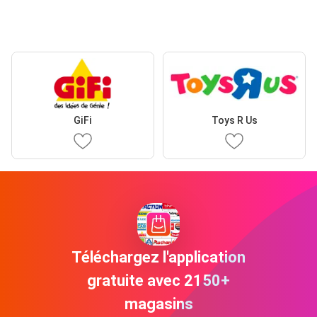
GiFi
Toys R Us
Téléchargez l'application
gratuite avec 2150+
magasins