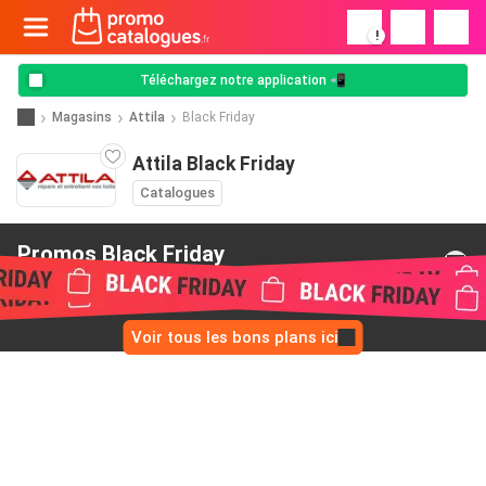
!
Téléchargez notre application 📲
Magasins
Attila
Black Friday
Attila Black Friday
Catalogues
Promos Black Friday
de Attila
Voir tous les bons plans ici