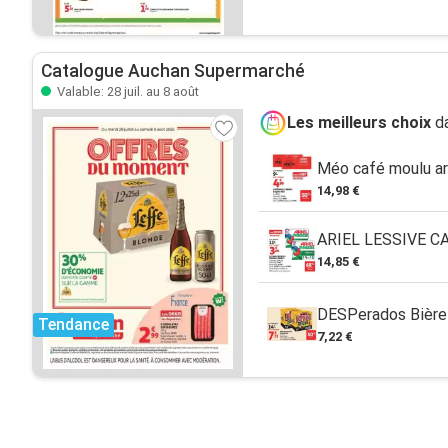
Catalogue Auchan Supermarché
Valable: 28 juil. au 8 août
Les meilleurs choix
da
Méo café moulu a
14,98 €
ARIEL LESSIVE CA
14,85 €
DESPerados Bière
Tendance
7,22 €