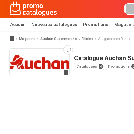
Accueil
Nouveaux catalogues
Promotions
Magasin
Magasins
Auchan Supermarché
Filiales
Artigues-près-Bordea
Catalogue Auchan Su
Catalogues
4
Promotions
Allez au site web