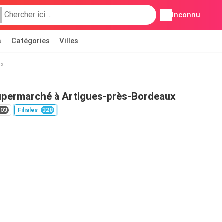
Inconnu
s
Catégories
Villes
ux
permarché à Artigues-près-Bordeaux
603
Filiales
328