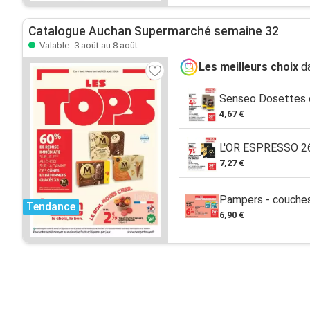
Catalogue Auchan Supermarché semaine 32
Valable: 3 août au 8 août
Les meilleurs choix
da
Senseo Dosettes d
4,67 €
L'OR ESPRESSO 2
7,27 €
Pampers - couches
Tendance
6,90 €