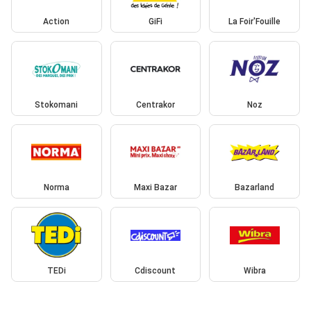
Action
GiFi
La Foir'Fouille
Stokomani
Centrakor
Noz
Norma
Maxi Bazar
Bazarland
TEDi
Cdiscount
Wibra