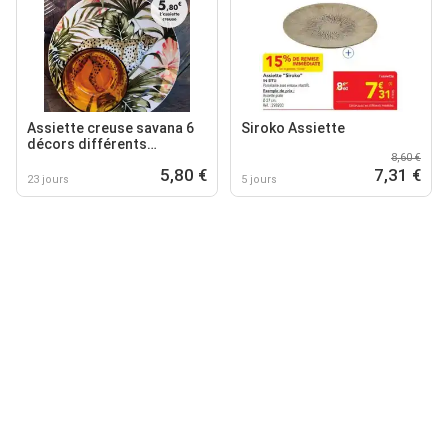
Assiette creuse savana 6
Siroko Assiette
décors différents
8,60 €
disponibles en porcelaine
5,80 €
7,31 €
23 jours
5 jours