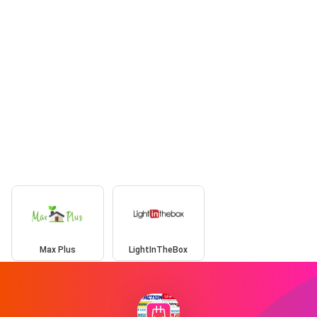
Max Plus
LightInTheBox