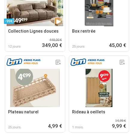
-99€
Collection Lignes douces
Box rentrée
448,00 €
349,00 €
45,00 €
12 jours
25 jours
Plateau naturel
Rideau à oeillets
14,99 €
4,99 €
9,99 €
25 jours
1 mois