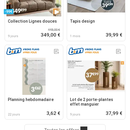
-99€
Collection Lignes douces
Tapis design
448,00 €
349,00 €
39,99 €
9 jours
1 mois
Planning hebdomadaire
Lot de 2 porte-plantes
effet manguier
3,62 €
37,99 €
22 jours
9 jours
Toutes les offres