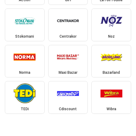
Action
GiFi
La Foir'Fouille
Stokomani
Centrakor
Noz
Norma
Maxi Bazar
Bazarland
TEDi
Cdiscount
Wibra