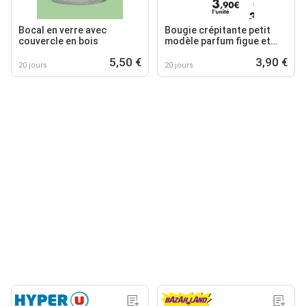
Bocal en verre avec
Bougie crépitante petit
couvercle en bois
modèle parfum figue et
santal ou ambre & lily en
5,50 €
3,90 €
verre et couvercle en bois
20 jours
20 jours