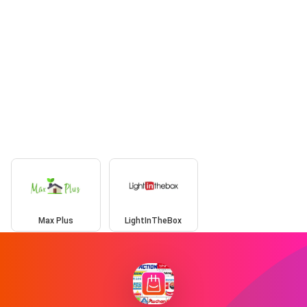
Max Plus
LightInTheBox