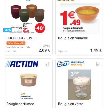
-40%
BOUGIE PARFUMEE
Bougie citronnelle
Bientôt valable
3,49 €
Valable à partir de
2,09 €
1,49 €
demain
5 jours
Bougie parfumee
Bougie en verre