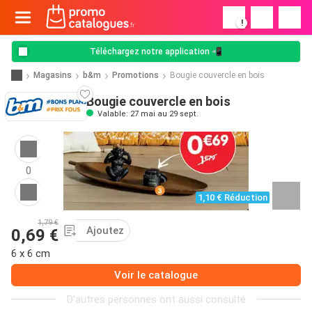
!
Téléchargez notre application 📲
Magasins
b&m
Promotions
Bougie couvercle en bois
Bougie couvercle en bois
Valable: 27 mai au 29 sept.
0
1,10 € Réduction
1,79 €
Ajoutez
0,69 €
6 x 6 cm
Voir le catalogue
D'autres personnes ont aussi consulté