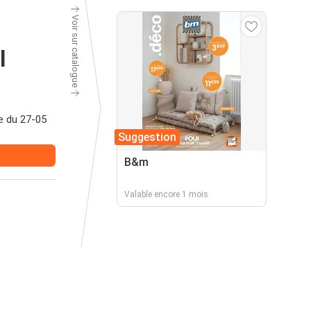
Voir sur catalogue
l
e du 27-05
Suggestion
B&m
Valable encore 1 mois