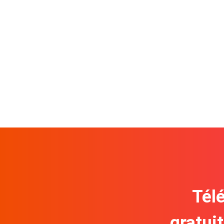
Télé
gratui