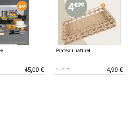
ée
Plateau naturel
45,00 €
4,99 €
25 jours