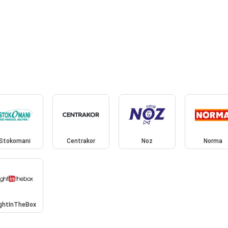
Stokomani
Centrakor
Noz
Norma
ightInTheBox