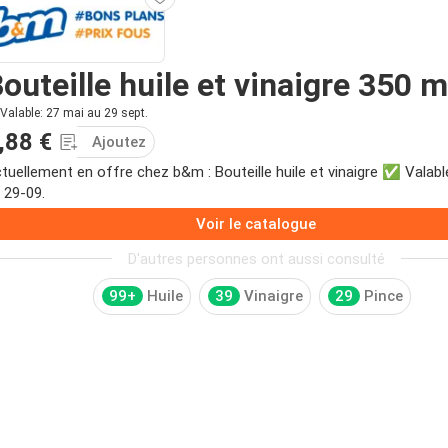
outeille huile et vinaigre 350 m
Valable: 27 mai au 29 sept.
,88 €
Ajoutez
tuellement en offre chez b&m : Bouteille huile et vinaigre ✅ Valabl
 29-09.
Voir le catalogue
D'autres personnes ont aussi consulté
99+
Huile
39
Vinaigre
29
Pince