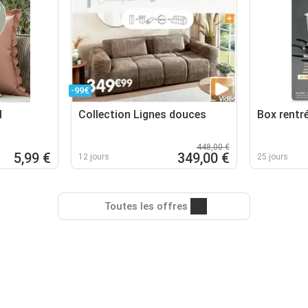
-99€
l
Collection Lignes douces
Box rentr
448,00 €
5,99 €
349,00 €
12 jours
25 jours
Toutes les offres