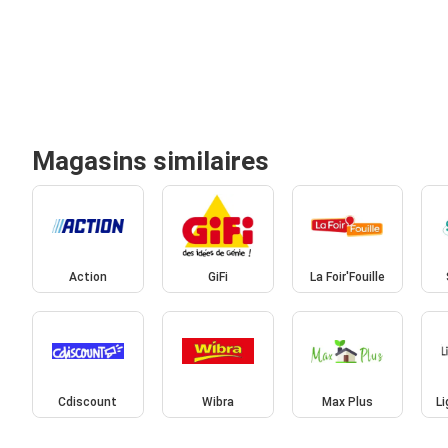
Magasins similaires
Action
GiFi
La Foir'Fouille
Cdiscount
Wibra
Max Plus
L