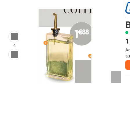
B
1
4
Ac
au