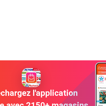
chargez l'application
te avec 2150+ magasins