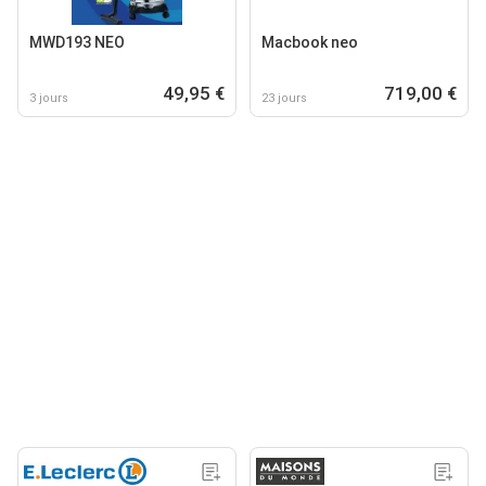
MWD193 NEO
Macbook neo
49,95 €
719,00 €
3 jours
23 jours