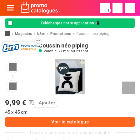
!
Téléchargez notre application 📲
Magasins
b&m
Promotions
Coussin néo piping
Coussin néo piping
Valable: 27 mai au 29 sept.
1
9,99 €
Ajoutez
45 x 45 cm
Voir le catalogue
D'autres personnes ont aussi consulté