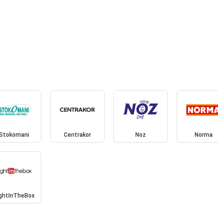
Stokomani
Centrakor
Noz
Norma
ightInTheBox