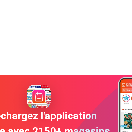
chargez l'application
te avec 2150+ magasins