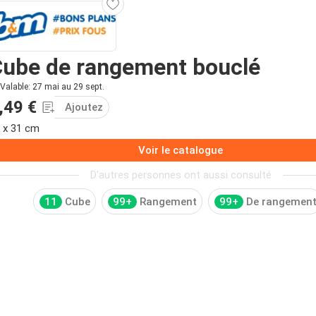
Cube de rangement bouclé
Valable: 27 mai au 29 sept.
,49 €
Ajoutez
 x 31 cm
Voir le catalogue
D'autres personnes ont aussi consulté
11
Cube
99+
Rangement
99+
De rangemen