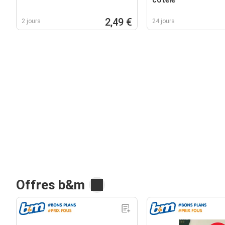
2,49 €
2 jours
24 jours
Offres b&m