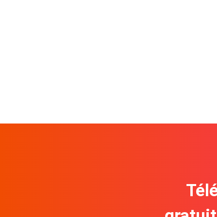
Télé
gratui