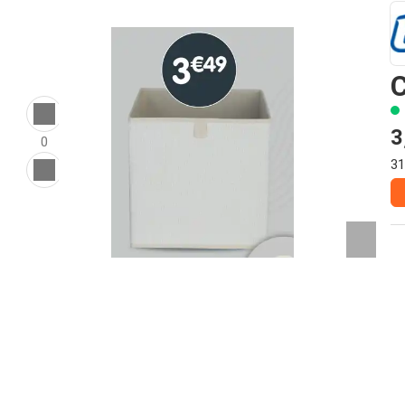
3
0
31