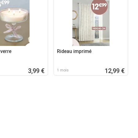
verre
Rideau imprimé
3,99 €
12,99 €
1 mois