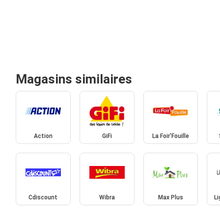
Magasins similaires
Action
GiFi
La Foir'Fouille
Cdiscount
Wibra
Max Plus
L