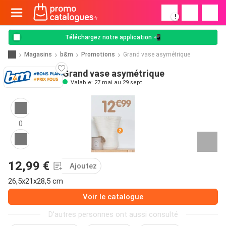
!
Téléchargez notre application 📲
Magasins
b&m
Promotions
Grand vase asymétrique
Grand vase asymétrique
Valable: 27 mai au 29 sept.
0
12,99 €
Ajoutez
26,5x21x28,5 cm
Voir le catalogue
D'autres personnes ont aussi consulté