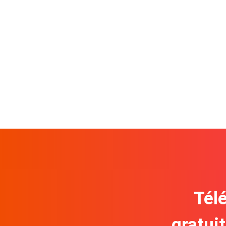
Télé
gratui