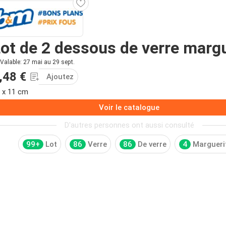
ot de 2 dessous de verre marg
Valable: 27 mai au 29 sept.
,48 €
Ajoutez
 x 11 cm
Voir le catalogue
D'autres personnes ont aussi consulté
99+
Lot
86
Verre
86
De verre
4
Margueri