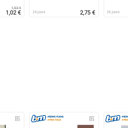
1,53 €
1,02 €
2,75 €
24 jours
26 jours