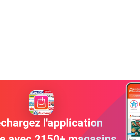
chargez l'application
te avec 2150+ magasins