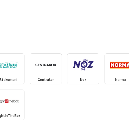
Stokomani
Centrakor
Noz
Norma
ightInTheBox