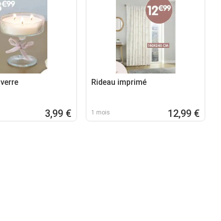
verre
Rideau imprimé
3,99 €
12,99 €
1 mois