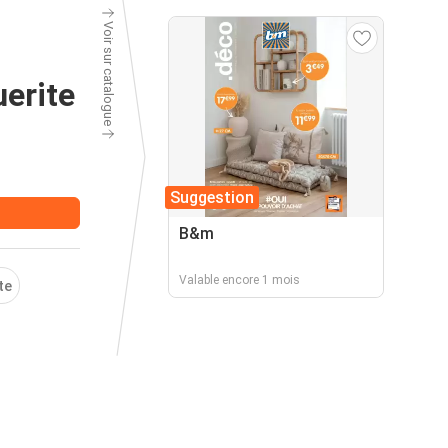
Voir sur catalogue
uerite
Suggestion
B&m
Valable encore 1 mois
te