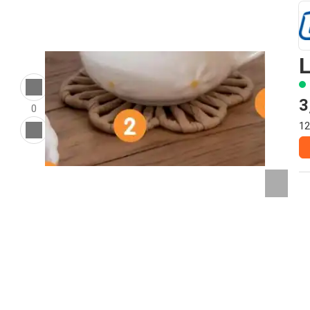
L
3
0
12