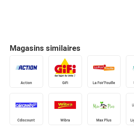
Magasins similaires
Action
GiFi
La Foir'Fouille
Cdiscount
Wibra
Max Plus
L