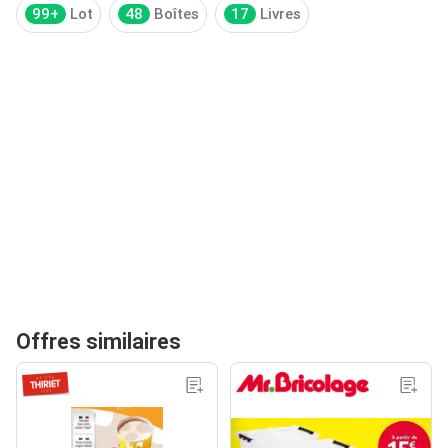
99+
Lot
48
Boîtes
17
Livres
Offres similaires