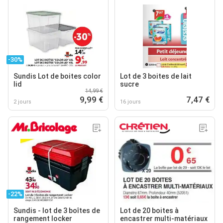
-30%
Sundis Lot de boites color
Lot de 3 boites de lait
lid
sucre
14,99 €
9,99 €
7,47 €
2 jours
16 jours
-22%
Sundis - lot de 3 boîtes de
Lot de 20 boites à
rangement locker
encastrer multi-matériaux