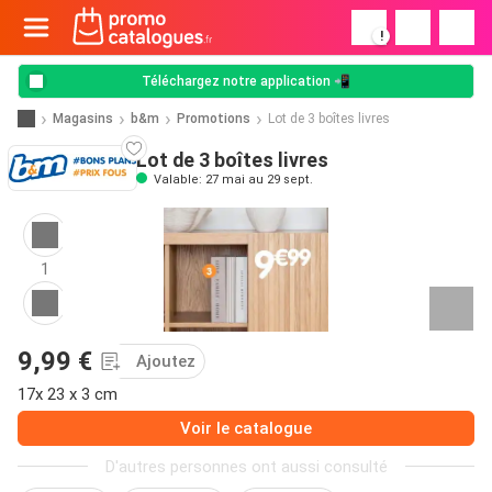
!
Téléchargez notre application 📲
Magasins
b&m
Promotions
Lot de 3 boîtes livres
Lot de 3 boîtes livres
Valable: 27 mai au 29 sept.
1
9,99 €
Ajoutez
17x 23 x 3 cm
Voir le catalogue
D'autres personnes ont aussi consulté