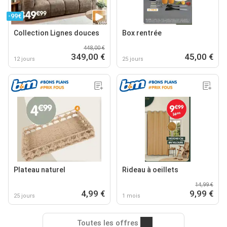
-99€
Collection Lignes douces
Box rentrée
448,00 €
349,00 €
45,00 €
12 jours
25 jours
Plateau naturel
Rideau à oeillets
14,99 €
4,99 €
9,99 €
25 jours
1 mois
Toutes les offres