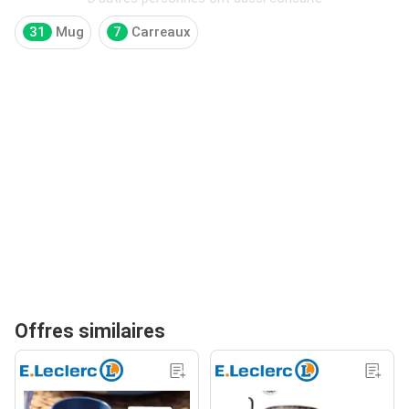
31
Mug
7
Carreaux
Offres similaires