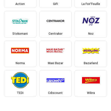
Action
GiFi
La Foir'Fouille
Stokomani
Centrakor
Noz
Norma
Maxi Bazar
Bazarland
TEDi
Cdiscount
Wibra