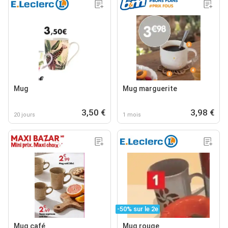
Mug
Mug marguerite
3,50 €
3,98 €
20 jours
1 mois
-50% sur le 2e
Mug café
Mug rouge