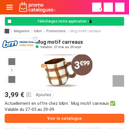
!
Téléchargez notre application 📲
Magasins
b&m
Promotions
Mug motif carreaux
Mug motif carreaux
Valable: 27 mai au 29 sept.
1
3,99 €
Ajoutez
Actuellement en offre chez b&m : Mug motif carreaux ✅
Valable du 27-05 au 29-09.
Voir le catalogue
D'autres personnes ont aussi consulté