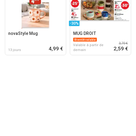
-30%
novaStyle Mug
MUG DROIT
Bientôt valable
3,70 €
Valable à partir de
4,99 €
2,59 €
13 jours
demain