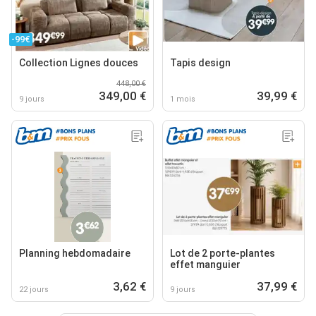
-99€
Collection Lignes douces
Tapis design
448,00 €
349,00 €
39,99 €
9 jours
1 mois
Planning hebdomadaire
Lot de 2 porte-plantes
effet manguier
3,62 €
37,99 €
22 jours
9 jours