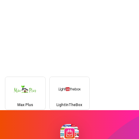
Max Plus
LightInTheBox