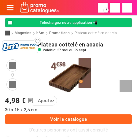
!
Téléchargez notre application 📲
Magasins
b&m
Promotions
Plateau cottelé en acacia
Plateau cottelé en acacia
Valable: 27 mai au 29 sept.
0
4,98 €
Ajoutez
30 x 15 x 2,5 cm
Voir le catalogue
D'autres personnes ont aussi consulté