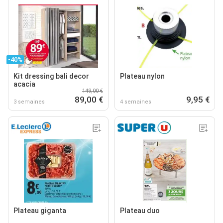
-40%
Kit dressing bali decor
Plateau nylon
acacia
149,00 €
89,00 €
9,95 €
3 semaines
4 semaines
Plateau giganta
Plateau duo