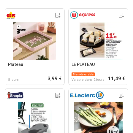
Plateau
LE PLATEAU
Bientôt valable
3,99 €
11,49 €
8 jours
Valable dans 2 jours