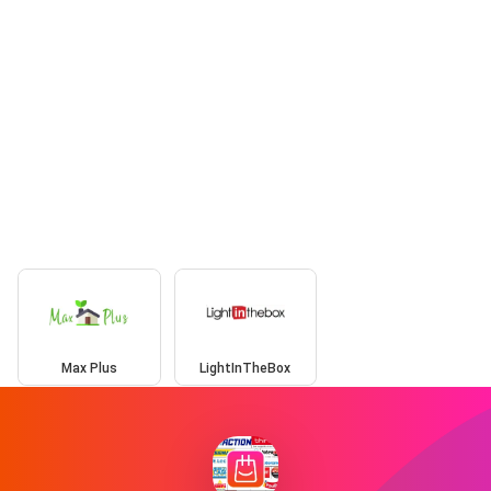
Max Plus
LightInTheBox