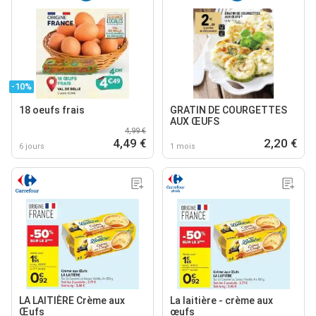
-10%
18 oeufs frais
GRATIN DE COURGETTES
AUX ŒUFS
4,99 €
4,49 €
2,20 €
6 jours
1 mois
LA LAITIÈRE Crème aux
La laitière - crème aux
Œufs
œufs