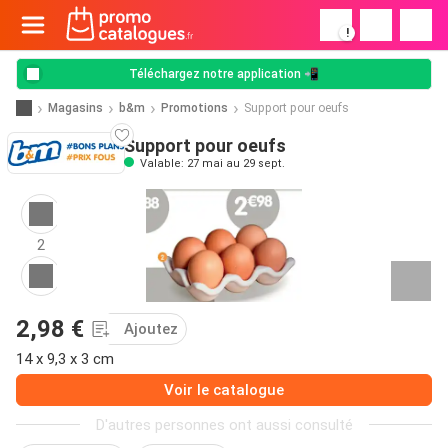
!
Téléchargez notre application 📲
Magasins
b&m
Promotions
Support pour oeufs
Support pour oeufs
Valable: 27 mai au 29 sept.
2
2,98 €
Ajoutez
14 x 9,3 x 3 cm
Voir le catalogue
D'autres personnes ont aussi consulté