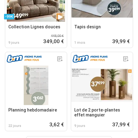
-99€
Collection Lignes douces
Tapis design
448,00 €
349,00 €
39,99 €
9 jours
1 mois
Planning hebdomadaire
Lot de 2 porte-plantes
effet manguier
3,62 €
37,99 €
22 jours
9 jours