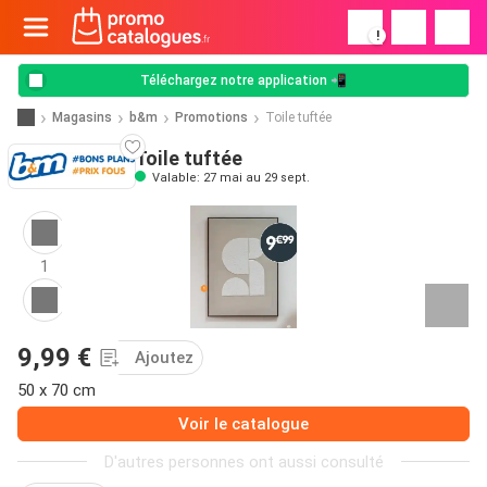
!
Téléchargez notre application 📲
Magasins
b&m
Promotions
Toile tuftée
Toile tuftée
Valable: 27 mai au 29 sept.
1
9,99 €
Ajoutez
50 x 70 cm
Voir le catalogue
D'autres personnes ont aussi consulté