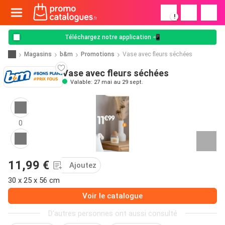
!
Téléchargez notre application 📲
Magasins
b&m
Promotions
Vase avec fleurs séchées
Vase avec fleurs séchées
Valable: 27 mai au 29 sept.
0
11,99 €
Ajoutez
30 x 25 x 56 cm
Voir le catalogue
D'autres personnes ont aussi consulté