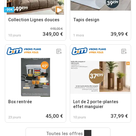
-99€
Collection Lignes douces
Tapis design
448,00 €
349,00 €
39,99 €
10 jours
1 mois
Box rentrée
Lot de 2 porte-plantes
effet manguier
45,00 €
37,99 €
23 jours
10 jours
Toutes les offres