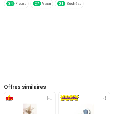
34
Fleurs
27
Vase
21
Séchées
Offres similaires