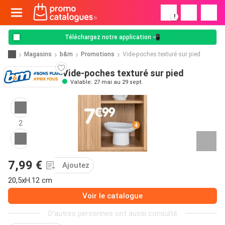
!
Téléchargez notre application 📲
Magasins
b&m
Promotions
Vide-poches texturé sur pied
Vide-poches texturé sur pied
Valable: 27 mai au 29 sept.
2
7,99 €
Ajoutez
20,5xH.12 cm
Voir le catalogue
D'autres personnes ont aussi consulté