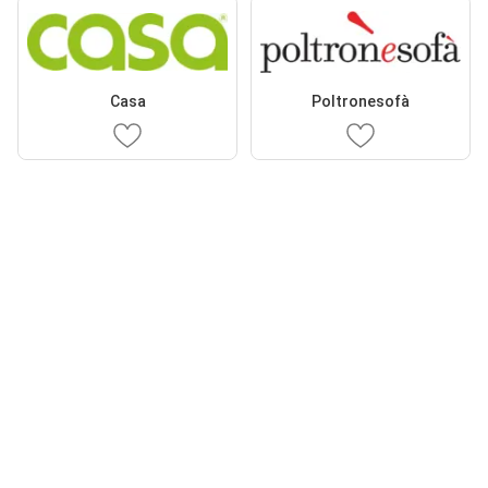
Casa
Poltronesofà