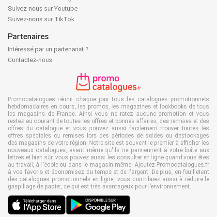
Suivez-nous sur Youtube
Suivez-nous sur TikTok
Partenaires
Intéressé par un partenariat ?
Contactez-nous
Promocatalogues réunit chaque jour tous les catalogues promotionnels
hebdomadaires en cours, les promos, les magazines et lookbooks de tous
les magasins de France. Ainsi vous ne ratez aucune promotion et vous
restez au courant de toutes les offres et bonnes affaires, des remises et des
offres du catalogue et vous pouvez aussi facilement trouver toutes les
offres spéciales ou remises lors des périodes de soldes ou déstockages
des magasins de votre région. Notre site est souvent le premier à afficher les
nouveaux catalogues, avant même qu'ils ne parviennent à votre boîte aux
lettres et bien sûr, vous pouvez aussi les consulter en ligne quand vous êtes
au travail, à l'école ou dans le magasin même. Ajoutez Promocatalogues.fr
à vos favoris et économisez du temps et de l'argent. De plus, en feuilletant
des catalogues promotionnels en ligne, vous contribuez aussi à réduire le
gaspillage de papier, ce qui est très avantageux pour l’environnement.