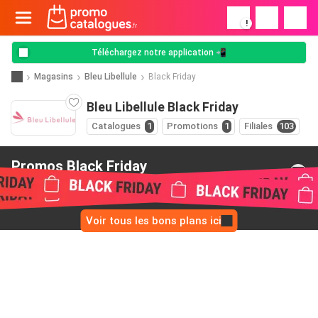
!
Téléchargez notre application 📲
Magasins
Bleu Libellule
Black Friday
Bleu Libellule Black Friday
Catalogues
1
Promotions
1
Filiales
103
Promos Black Friday
de Bleu Libellule
Voir tous les bons plans ici