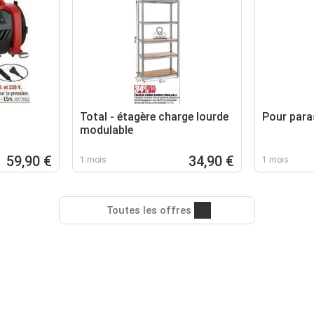
Total - étagère charge lourde
Pour para
modulable
59,90 €
34,90 €
1 mois
1 mois
Toutes les offres