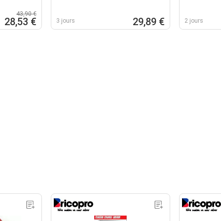
43,90 €
28,53 €
29,89 €
3 jours
2 jours