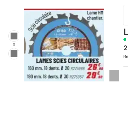
L
0
2
Ré