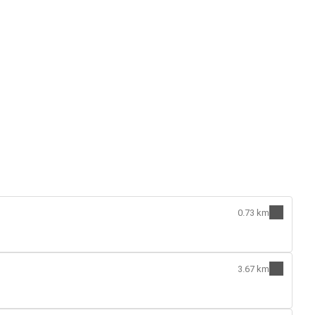
0.73 km
3.67 km