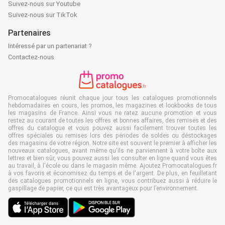
Suivez-nous sur Youtube
Suivez-nous sur TikTok
Partenaires
Intéressé par un partenariat ?
Contactez-nous
Promocatalogues réunit chaque jour tous les catalogues promotionnels
hebdomadaires en cours, les promos, les magazines et lookbooks de tous
les magasins de France. Ainsi vous ne ratez aucune promotion et vous
restez au courant de toutes les offres et bonnes affaires, des remises et des
offres du catalogue et vous pouvez aussi facilement trouver toutes les
offres spéciales ou remises lors des périodes de soldes ou déstockages
des magasins de votre région. Notre site est souvent le premier à afficher les
nouveaux catalogues, avant même qu'ils ne parviennent à votre boîte aux
lettres et bien sûr, vous pouvez aussi les consulter en ligne quand vous êtes
au travail, à l'école ou dans le magasin même. Ajoutez Promocatalogues.fr
à vos favoris et économisez du temps et de l'argent. De plus, en feuilletant
des catalogues promotionnels en ligne, vous contribuez aussi à réduire le
gaspillage de papier, ce qui est très avantageux pour l’environnement.