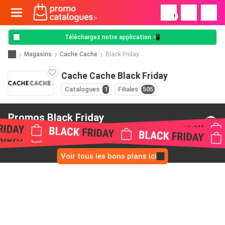
!
Téléchargez notre application 📲
Magasins
Cache Cache
Black Friday
Cache Cache Black Friday
Catalogues
1
Filiales
505
Promos Black Friday
de Cache Cache
Voir tous les bons plans ici