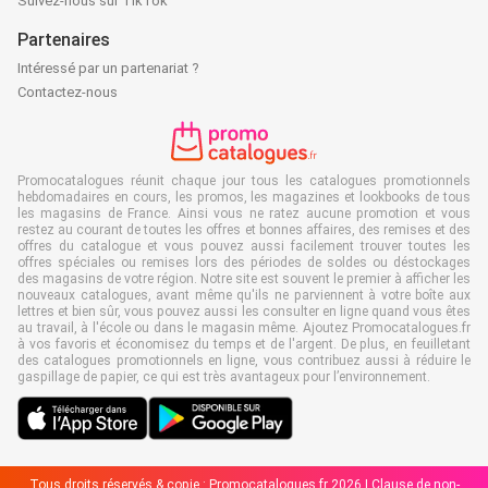
Suivez-nous sur TikTok
Partenaires
Intéressé par un partenariat ?
Contactez-nous
Promocatalogues réunit chaque jour tous les catalogues promotionnels
hebdomadaires en cours, les promos, les magazines et lookbooks de tous
les magasins de France. Ainsi vous ne ratez aucune promotion et vous
restez au courant de toutes les offres et bonnes affaires, des remises et des
offres du catalogue et vous pouvez aussi facilement trouver toutes les
offres spéciales ou remises lors des périodes de soldes ou déstockages
des magasins de votre région. Notre site est souvent le premier à afficher les
nouveaux catalogues, avant même qu'ils ne parviennent à votre boîte aux
lettres et bien sûr, vous pouvez aussi les consulter en ligne quand vous êtes
au travail, à l'école ou dans le magasin même. Ajoutez Promocatalogues.fr
à vos favoris et économisez du temps et de l'argent. De plus, en feuilletant
des catalogues promotionnels en ligne, vous contribuez aussi à réduire le
gaspillage de papier, ce qui est très avantageux pour l’environnement.
Tous droits réservés & copie : Promocatalogues.fr 2026 |
Clause de non-