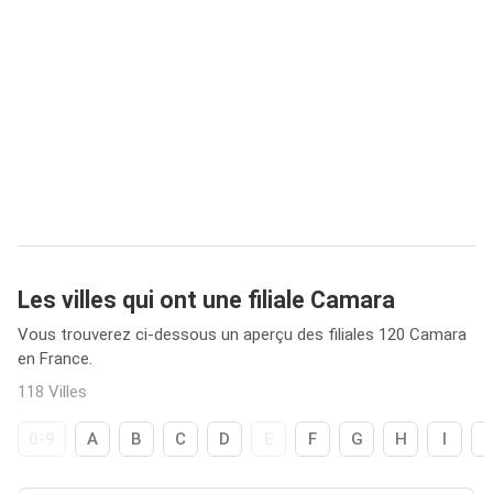
Les villes qui ont une filiale Camara
Vous trouverez ci-dessous un aperçu des filiales 120 Camara
en France.
118 Villes
0-9
A
B
C
D
E
F
G
H
I