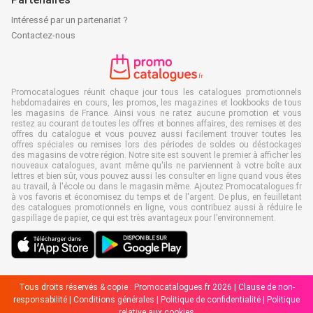
Intéressé par un partenariat ?
Contactez-nous
Promocatalogues réunit chaque jour tous les catalogues promotionnels
hebdomadaires en cours, les promos, les magazines et lookbooks de tous
les magasins de France. Ainsi vous ne ratez aucune promotion et vous
restez au courant de toutes les offres et bonnes affaires, des remises et des
offres du catalogue et vous pouvez aussi facilement trouver toutes les
offres spéciales ou remises lors des périodes de soldes ou déstockages
des magasins de votre région. Notre site est souvent le premier à afficher les
nouveaux catalogues, avant même qu'ils ne parviennent à votre boîte aux
lettres et bien sûr, vous pouvez aussi les consulter en ligne quand vous êtes
au travail, à l'école ou dans le magasin même. Ajoutez Promocatalogues.fr
à vos favoris et économisez du temps et de l'argent. De plus, en feuilletant
des catalogues promotionnels en ligne, vous contribuez aussi à réduire le
gaspillage de papier, ce qui est très avantageux pour l’environnement.
Tous droits réservés & copie : Promocatalogues.fr 2026 |
Clause de non-
responsabilité
|
Conditions générales
|
Politique de confidentialité
|
Politique
relative aux cookies