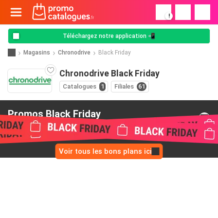
!
Téléchargez notre application 📲
Magasins
Chronodrive
Black Friday
Chronodrive Black Friday
Catalogues
1
Filiales
61
Promos Black Friday
de Chronodrive
Voir tous les bons plans ici