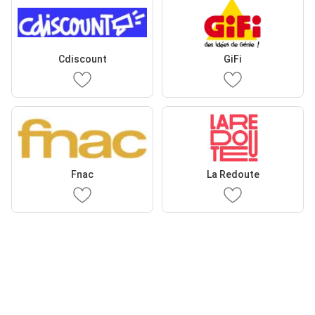
Cdiscount
GiFi
Fnac
La Redoute