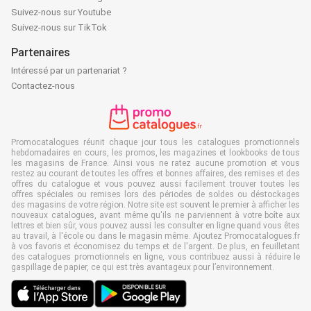
Suivez-nous sur Youtube
Suivez-nous sur TikTok
Partenaires
Intéressé par un partenariat ?
Contactez-nous
Promocatalogues réunit chaque jour tous les catalogues promotionnels
hebdomadaires en cours, les promos, les magazines et lookbooks de tous
les magasins de France. Ainsi vous ne ratez aucune promotion et vous
restez au courant de toutes les offres et bonnes affaires, des remises et des
offres du catalogue et vous pouvez aussi facilement trouver toutes les
offres spéciales ou remises lors des périodes de soldes ou déstockages
des magasins de votre région. Notre site est souvent le premier à afficher les
nouveaux catalogues, avant même qu'ils ne parviennent à votre boîte aux
lettres et bien sûr, vous pouvez aussi les consulter en ligne quand vous êtes
au travail, à l'école ou dans le magasin même. Ajoutez Promocatalogues.fr
à vos favoris et économisez du temps et de l'argent. De plus, en feuilletant
des catalogues promotionnels en ligne, vous contribuez aussi à réduire le
gaspillage de papier, ce qui est très avantageux pour l’environnement.