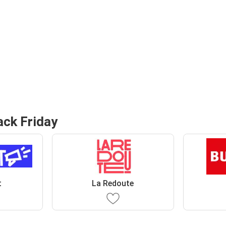
ack Friday
t
La Redoute