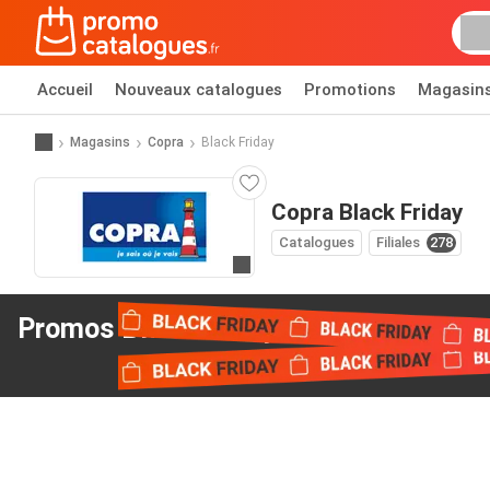
Accueil
Nouveaux catalogues
Promotions
Magasin
Magasins
Copra
Black Friday
Copra Black Friday
Catalogues
Filiales
278
Allez au site web
Promos Black Friday
de Copra