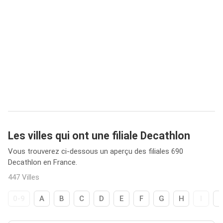
Les villes qui ont une filiale Decathlon
Vous trouverez ci-dessous un aperçu des filiales 690
Decathlon en France.
447 Villes
0-9
A
B
C
D
E
F
G
H
I