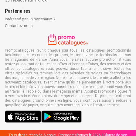
Suivez-nous sur TikTok
Partenaires
Intéressé par un partenariat ?
Contactez-nous
Promocatalogues réunit chaque jour tous les catalogues promotionnels
hebdomadaires en cours, les promos, les magazines et lookbooks de tous
les magasins de France. Ainsi vous ne ratez aucune promotion et vous
restez au courant de toutes les offres et bonnes affaires, des remises et des
offres du catalogue et vous pouvez aussi facilement trouver toutes les
offres spéciales ou remises lors des périodes de soldes ou déstockages
des magasins de votre région. Notre site est souvent le premier à afficher les
nouveaux catalogues, avant même qu'ils ne parviennent à votre boîte aux
lettres et bien sûr, vous pouvez aussi les consulter en ligne quand vous êtes
au travail, à l'école ou dans le magasin même. Ajoutez Promocatalogues.fr
à vos favoris et économisez du temps et de l'argent. De plus, en feuilletant
des catalogues promotionnels en ligne, vous contribuez aussi à réduire le
gaspillage de papier, ce qui est très avantageux pour l’environnement.
Tous droits réservés & copie : Promocatalogues.fr 2026 |
Clause de non-