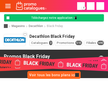
!
Téléchargez notre application 📲
Magasins
Decathlon
Black Friday
Decathlon Black Friday
Catalogues
3
Promotions
515
Filiales
690
Promos Black Friday
de Decathlon
Voir tous les bons plans ici