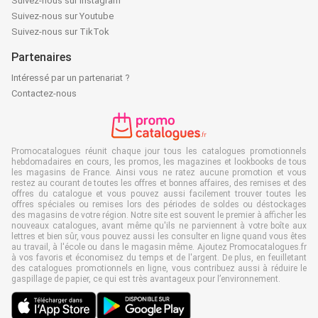
Suivez-nous sur Instagram
Suivez-nous sur Youtube
Suivez-nous sur TikTok
Partenaires
Intéressé par un partenariat ?
Contactez-nous
Promocatalogues réunit chaque jour tous les catalogues promotionnels
hebdomadaires en cours, les promos, les magazines et lookbooks de tous
les magasins de France. Ainsi vous ne ratez aucune promotion et vous
restez au courant de toutes les offres et bonnes affaires, des remises et des
offres du catalogue et vous pouvez aussi facilement trouver toutes les
offres spéciales ou remises lors des périodes de soldes ou déstockages
des magasins de votre région. Notre site est souvent le premier à afficher les
nouveaux catalogues, avant même qu'ils ne parviennent à votre boîte aux
lettres et bien sûr, vous pouvez aussi les consulter en ligne quand vous êtes
au travail, à l'école ou dans le magasin même. Ajoutez Promocatalogues.fr
à vos favoris et économisez du temps et de l'argent. De plus, en feuilletant
des catalogues promotionnels en ligne, vous contribuez aussi à réduire le
gaspillage de papier, ce qui est très avantageux pour l’environnement.