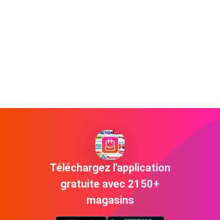
Téléchargez l'application
gratuite avec 2150+
magasins