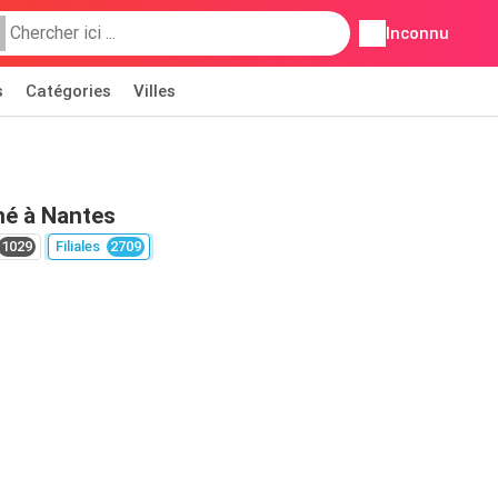
Inconnu
s
Catégories
Villes
hé à Nantes
1029
Filiales
2709