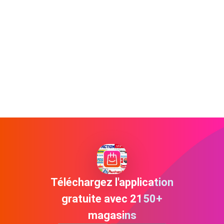
Téléchargez l'application
gratuite avec 2150+
magasins