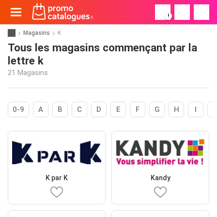
!
Magasins
K
Tous les magasins commençant par la
lettre k
21 Magasins
0-9
A
B
C
D
E
F
G
H
I
K par K
Kandy