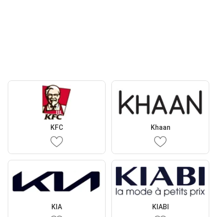
KFC
Khaan
KIA
KIABI