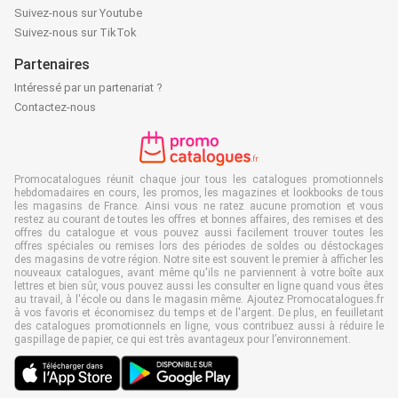
Suivez-nous sur Youtube
Suivez-nous sur TikTok
Partenaires
Intéressé par un partenariat ?
Contactez-nous
Promocatalogues réunit chaque jour tous les catalogues promotionnels
hebdomadaires en cours, les promos, les magazines et lookbooks de tous
les magasins de France. Ainsi vous ne ratez aucune promotion et vous
restez au courant de toutes les offres et bonnes affaires, des remises et des
offres du catalogue et vous pouvez aussi facilement trouver toutes les
offres spéciales ou remises lors des périodes de soldes ou déstockages
des magasins de votre région. Notre site est souvent le premier à afficher les
nouveaux catalogues, avant même qu'ils ne parviennent à votre boîte aux
lettres et bien sûr, vous pouvez aussi les consulter en ligne quand vous êtes
au travail, à l'école ou dans le magasin même. Ajoutez Promocatalogues.fr
à vos favoris et économisez du temps et de l'argent. De plus, en feuilletant
des catalogues promotionnels en ligne, vous contribuez aussi à réduire le
gaspillage de papier, ce qui est très avantageux pour l’environnement.