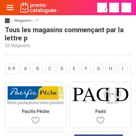
!
Magasins
P
Tous les magasins commençant par la
lettre p
53 Magasins
0-9
A
B
C
D
E
F
G
H
I
Pacific Pêche
Padd