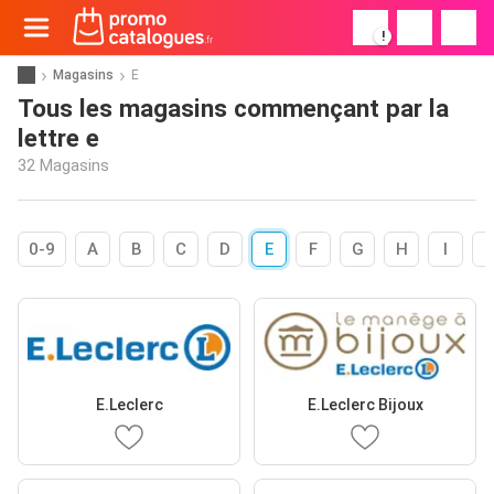
!
Magasins
E
Tous les magasins commençant par la
lettre e
32 Magasins
0-9
A
B
C
D
E
F
G
H
I
E.Leclerc
E.Leclerc Bijoux