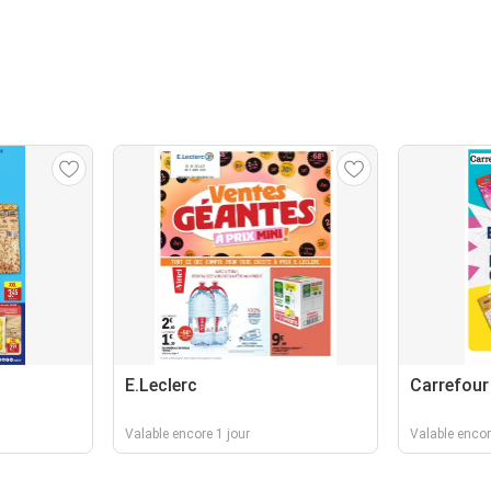
E.Leclerc
Carrefour
Valable encore 1 jour
Valable encor