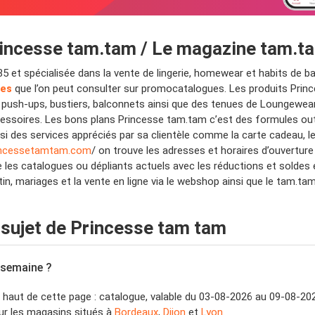
rincesse tam.tam / Le magazine tam.t
et spécialisée dans la vente de lingerie, homewear et habits de bai
ues
que l’on peut consulter sur promocatalogues. Les produits Prin
es push-ups, bustiers, balconnets ainsi que des tenues de Loungewe
cessoires. Les bons plans Princesse tam.tam c’est des formules out
i des services appréciés par sa clientèle comme la carte cadeau, le 
rincessetamtam.com
/ on trouve les adresses et horaires d’ouverture
e les catalogues ou dépliants actuels avec les réductions et soldes
tin, mariages et la vente en ligne via le webshop ainsi que le tam.t
sujet de Princesse tam tam
 semaine ?
haut de cette page : catalogue, valable du 03-08-2026 au 09-08-202
ur les magasins situés à
Bordeaux
,
Dijon
et
Lyon
.