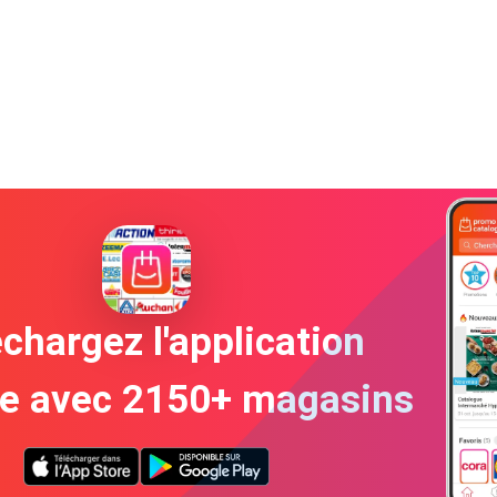
chargez l'application
te avec 2150+ magasins